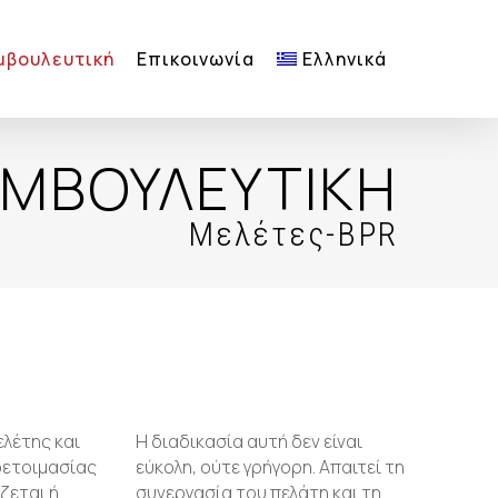
μβουλευτική
Επικοινωνία
Ελληνικά
ΜΒΟΥΛΕΥΤΙΚΗ
Μελέτες-BPR
ελέτης και
Η διαδικασία αυτή δεν είναι
οετοιμασίας
εύκολη, ούτε γρήγορη. Απαιτεί τη
ζεται ή
συνεργασία του πελάτη και τη