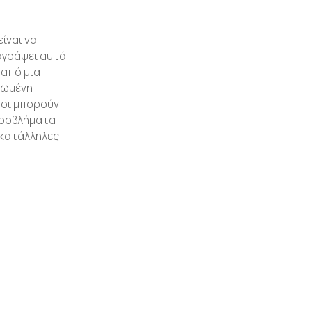
είναι να
ταγράψει αυτά
 από μια
ιωμένη
τσι μπορούν
προβλήματα
 κατάλληλες