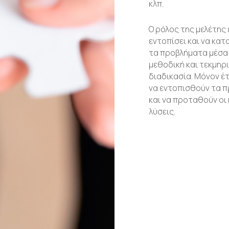
κλπ.
Ο ρόλος της μελέτης 
εντοπίσει και να κα
τα προβλήματα μέσα
μεθοδική και τεκμηρ
διαδικασία. Μόνον έ
να εντοπισθούν τα 
και να προταθούν οι
λύσεις.