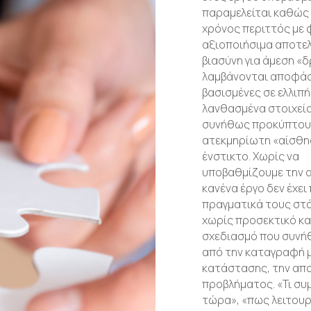
παραμελείται καθώς
χρόνος περιττός με 
αξιοποιήσιμα αποτε
βιασύνη για άμεση «
λαμβάνονται αποφά
βασισμένες σε ελλιπή
λανθασμένα στοιχεί
συνήθως προκύπτουν
ατεκμηρίωτη «αίσθη
ένστικτο. Χωρίς να
υποβαθμίζουμε την α
κανένα έργο δεν έχει
πραγματικά τους στ
χωρίς προσεκτικό κα
σχεδιασμό που συνήθ
από την καταγραφή 
κατάστασης, την απ
προβλήματος. «Τι συμ
τώρα», «πως λειτουρ