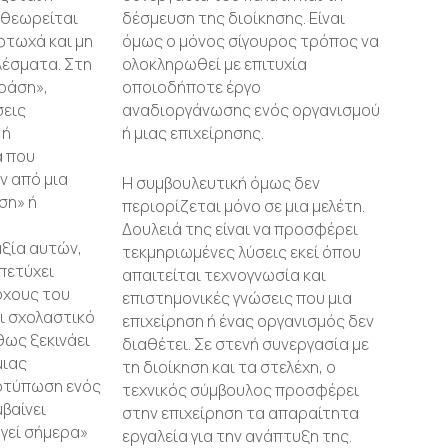
 θεωρείται
δέσμευση της διοίκησης. Είναι
φτωχά και μη
όμως ο μόνος σίγουρος τρόπος να
λέσματα. Στη
ολοκληρωθεί με επιτυχία
δράση»,
οποιοδήποτε έργο
σεις
αναδιοργάνωσης ενός οργανισμού
 ή
ή μιας επιχείρησης.
α που
 από μια
Η συμβουλευτική όμως δεν
ση» ή
περιορίζεται μόνο σε μια μελέτη.
Δουλειά της είναι να προσφέρει
ξία αυτών,
τεκμηριωμένες λύσεις εκεί όπου
 πετύχει
απαιτείται τεχνογνωσία και
όχους του
επιστημονικές γνώσεις που μια
ι σχολαστικό
επιχείρηση ή ένας οργανισμός δεν
ως ξεκινάει
διαθέτει. Σε στενή συνεργασία με
μιας
τη διοίκηση και τα στελέχη, ο
οτύπωση ενός
τεχνικός σύμβουλος προσφέρει
βαίνει
στην επιχείρηση τα απαραίτητα
γεί σήμερα»
εργαλεία για την ανάπτυξη της.